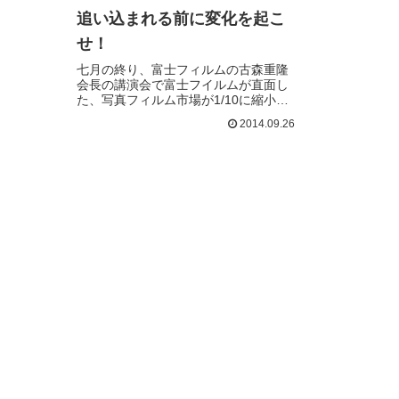
追い込まれる前に変化を起こ
せ！
七月の終り、富士フィルムの古森重隆
会長の講演会で富士フイルムが直面し
た、写真フィルム市場が1/10に縮小…
続きを読む
2014.09.26