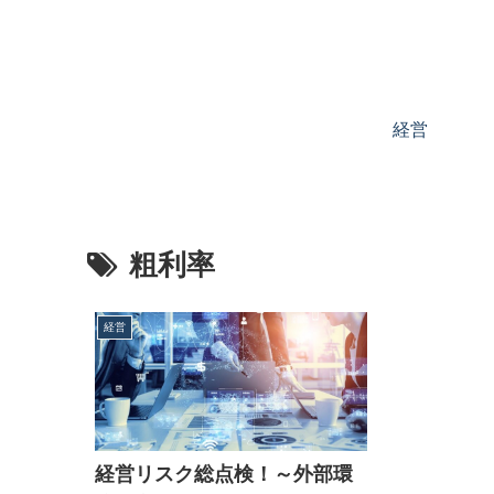
経営
粗利率
経営
経営リスク総点検！～外部環