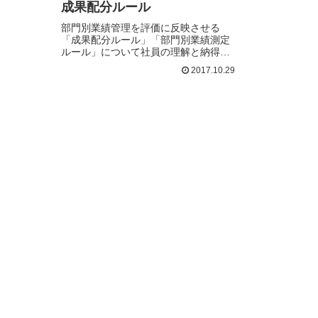
成果配分ルール
部門別業績管理を評価に反映させる
「成果配分ルール」「部門別業績測定
ルール」について社員の理解と納得が
得ら…続きを読む
2017.10.29