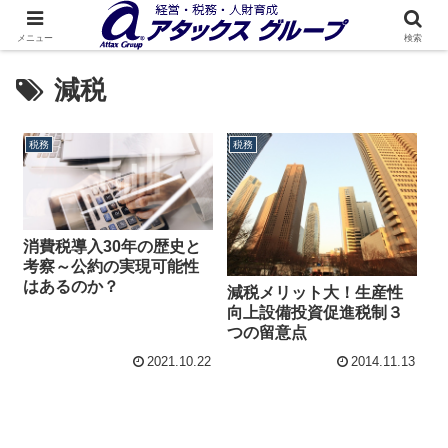
メニュー
検索
減税
税務
税務
消費税導入30年の歴史と
考察～公約の実現可能性
はあるのか？
減税メリット大！生産性
向上設備投資促進税制３
つの留意点
2021.10.22
2014.11.13