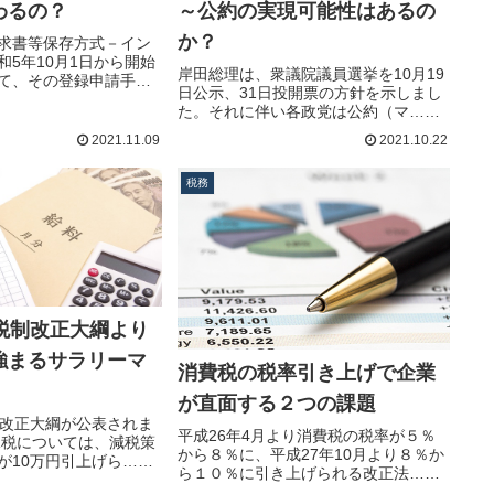
わるの？
～公約の実現可能性はあるの
か？
求書等保存方式－イン
和5年10月1日から開始
岸田総理は、衆議院議員選挙を10月19
て、その登録申請手…
日公示、31日投開票の方針を示しまし
た。それに伴い各政党は公約（マ…続
きを読む
2021.11.09
2021.10.22
税務
度税制改正大綱より
強まるサラリーマ
消費税の税率引き上げで企業
が直面する２つの課題
制改正大綱が公表されま
平成26年4月より消費税の税率が５％
課税については、減税策
から８％に、平成27年10月より８％か
が10万円引上げら…続
ら１０％に引き上げられる改正法…続
きを読む