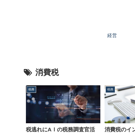
経営
消費税
税務
税務
税逃れにAＩの税務調査官活
消費税のイ