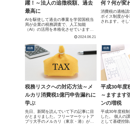
躍！～法人の追徴税額、過去
何？何が変
最高に
消費税の適格請
ボイス制度が令
AIを駆使して過去の事案を学習国税当
されます。そし
局が企業の税務調査で、人工知能
続きを読む
（AI）の活用を本格化させています。
過…続きを読む
2024.06.21
税務
税務
税務リスクへの対応方法～メ
平成30年
ルカリ消費税1億円申告漏れに
～ますます
学ぶ
ンの増税
先日、新聞を読んでいて下の記事に目
平成30年度税
がとまりました。フリーマーケットア
した。 個人の
プリ大手のメルカリ（東京・港）が東
として基礎控除
京…続きを読む
きを読む