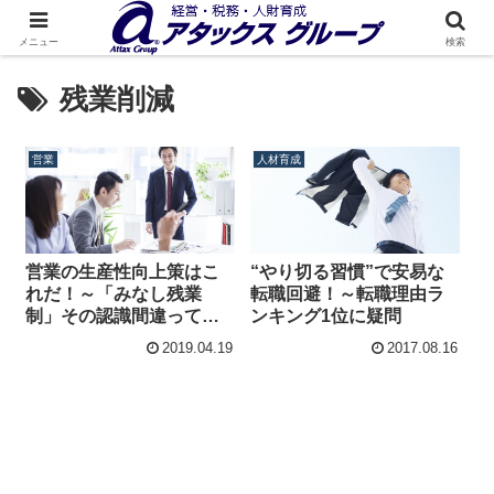
メニュー
検索
残業削減
営業
人材育成
営業の生産性向上策はこ
“やり切る習慣”で安易な
れだ！～「みなし残業
転職回避！～転職理由ラ
制」その認識間違ってい
ンキング1位に疑問
ます
2019.04.19
2017.08.16