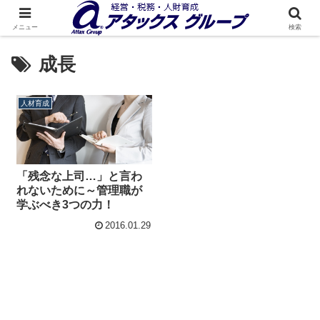
メニュー
検索
成長
人材育成
「残念な上司…」と言わ
れないために～管理職が
学ぶべき3つの力！
2016.01.29