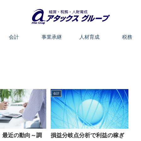
会計
事業承継
人材育成
税務
会計
損益分岐点分析で利益の稼ぎ
」最近の動向～調