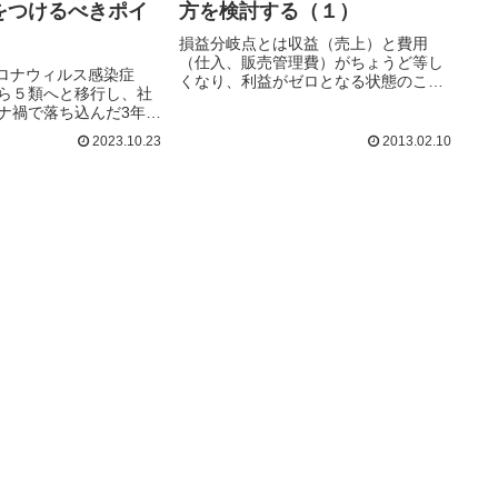
方を検討する（１）
をつけるべきポイ
損益分岐点とは収益（売上）と費用
（仕入、販売管理費）がちょうど等し
コロナウィルス感染症
くなり、利益がゼロとなる状態のこと
ら５類へと移行し、社
です…続きを読む
ナ禍で落ち込んだ3年…
2023.10.23
2013.02.10