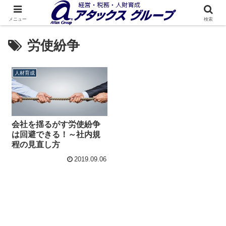
メニュー
検索
労使紛争
人材育成
会社を揺るがす労使紛争
は回避できる！～社内規
程の見直し方
2019.09.06