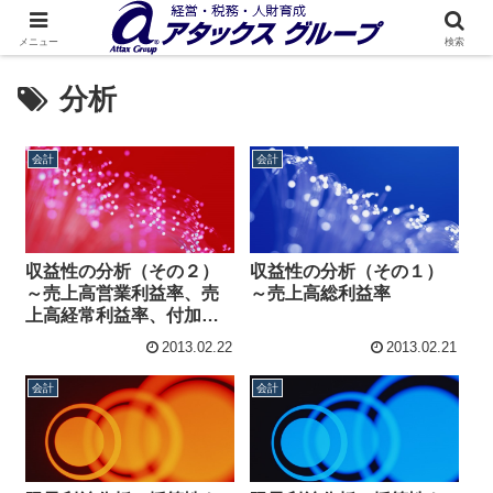
メニュー
検索
分析
会計
会計
収益性の分析（その２）
収益性の分析（その１）
～売上高営業利益率、売
～売上高総利益率
上高経常利益率、付加価
値率
2013.02.22
2013.02.21
会計
会計