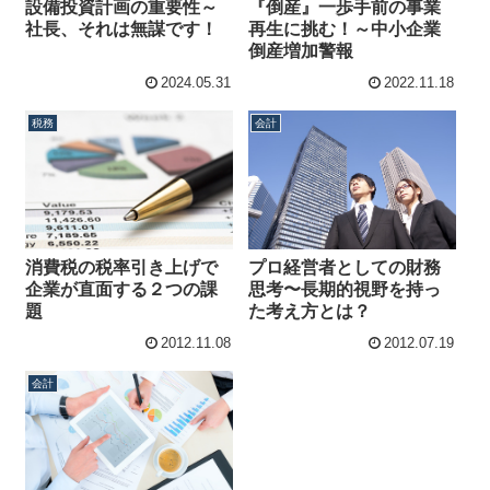
設備投資計画の重要性～
『倒産』一歩手前の事業
社長、それは無謀です！
再生に挑む！～中小企業
倒産増加警報
2024.05.31
2022.11.18
税務
会計
消費税の税率引き上げで
プロ経営者としての財務
企業が直面する２つの課
思考〜長期的視野を持っ
題
た考え方とは？
2012.11.08
2012.07.19
会計