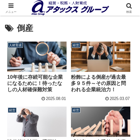
メニュー
検索
倒産
人材育成
経営
10年後に存続可能な企業
粉飾による倒産が過去最
になるために！待ったな
多９５件～その原因と問
しの人材確保難対策
われる企業統治力！
2025.08.01
2025.03.07
経営
経営