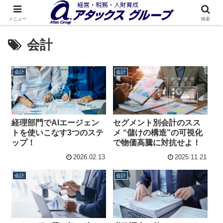
メニュー
検索
会計
会計
会計
経理部門でAIエージェン
セグメント別会計のスス
トを使いこなす3つのステ
メ “儲けの構造”の可視化
ップ！
で物価高騰に対抗せよ！
2026.02.13
2025.11.21
会計
会計