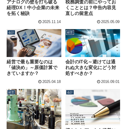
アナログの壁を打ち破る
税務調査の前にやってお
経理DX！中小企業の未来
くこととは？申告内容見
を拓く秘訣
直しの留意点
2025.11.14
2025.05.09
会計
経営
会計のIT化～避けては通
経営で最も重要なのは
れぬ大きな変化にどう対
「値決め」～原価計算で
処すべきか？
きていますか？
2025.04.18
2016.09.01
経営
会計