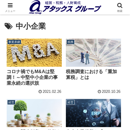
メニュー
検索
中小企業
事業承継
税務
税務調査における「重加
コロナ禍でもM&Aは堅
算税」とは
調！～中堅中小企業の事
業永続の選択肢
2021.02.26
2020.10.26
経営
経営