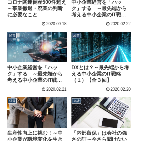
コロナ関連倒産500件超え
中小企業経営を「ハッ
～事業撤退・廃業の判断
ク」する ～最先端から
に必要なこと
考える中小企業のIT戦略
（３）【全３回】
2020.09.18
2020.02.22
経営
経営
中小企業経営を「ハッ
DXとは？～最先端から考
ク」する ～最先端から
える中小企業のIT戦略
考える中小企業のIT戦略
（１）【全３回】
（２）【全３回】
2020.02.21
2020.02.20
経営
会計
生産性向上に挑む！～中
「内部留保」は会社の強
小企業が環境変化を生き
さの証～今さら聞けない