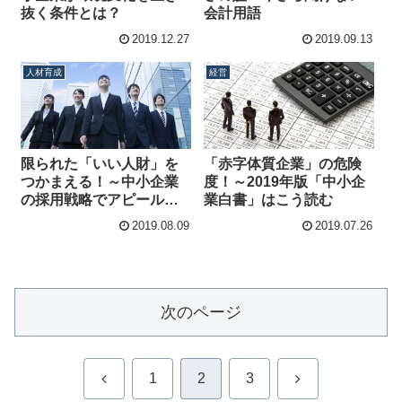
抜く条件とは？
会計用語
2019.12.27
2019.09.13
人材育成
経営
限られた「いい人財」を
「赤字体質企業」の危険
つかまえる！～中小企業
度！～2019年版「中小企
の採用戦略でアピールす
業白書」はこう読む
べきポイント
2019.08.09
2019.07.26
次のページ
前
次
1
2
3