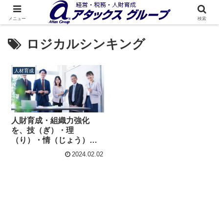
メニュー
検索
ロジカルシンキング
人材育成
人財育成・組織力強化
を、技（ぎ）・理
（り）・情（じょう）の
３つの軸で考える
2024.02.02