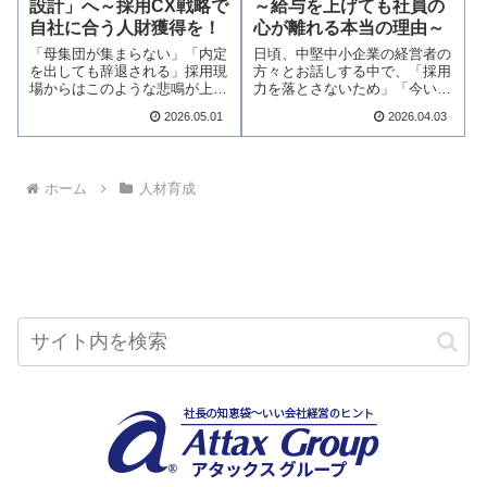
設計」へ～採用CX戦略で
～給与を上げても社員の
自社に合う人財獲得を！
心が離れる本当の理由～
「母集団が集まらない」「内定
日頃、中堅中小企業の経営者の
を出しても辞退される」採用現
方々とお話しする中で、「採用
場からはこのような悲鳴が上が
力を落とさないため」「今いる
っています。こう…続きを読む
社員に辞められな…続きを読む
2026.05.01
2026.04.03
ホーム
人材育成