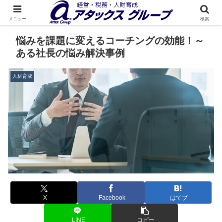
メニュー
検索
悩みを課題に変えるコーチングの効能！～
ある社長の悩み解決事例
人材育成
X
Facebook
はてブ
LINE
コピー