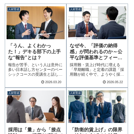
人材育成
人材育成
「うん、よくわかっ
なぜ今、「評価の納得
た！」デキる部下の上手
感」が問われるのか～公
な“報告”とは？
平な評価基準とフィード
バックの勘所～
報告が苦手、という人は意外に
採用難・賃上げ時代に増える
多い日本話し方センターのベー
「早期離職」と定着の課題「採
シックコースの受講生と話して
用難が続く中で、ようやく採用
いると、上司への…続きを読む
できた人材が早期に…続きを読
2026.03.20
2026.05.22
む
人材育成
人材育成
採用は「量」から「接点
「防衛的賃上げ」の限界