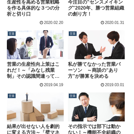
生産性を高める営業戦略
今注目の“センスメイキン
を作る具体的な３つの分
グ”2020年、勝つ営業組織
析と切り口
の創り方！
2020.02.20
2020.01.31
営業
営業
営業の生産性向上策はこ
私が勝てなかった営業パ
れだ！～「みなし残業
ーソン ～商談の“あり
制」その認識間違ってい
方”が勝算を決める
ます
2019.04.19
2019.03.01
営業
営業
結果が出せない人を劇的
その指示では部下は動か
に変える方法～「壁マネ
ない！～機能不全組織の