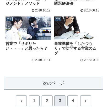
ジメント」メソッド
問題解決法
2018.10.12
2018.06.15
営業
営業
事前準備を「したつも
営業で「サボりた
り」で訪問する営業のム
い・・・」と思ったら？
ダ
2018.06.11
2018.03.02
次のページ
前
次
1
2
3
4