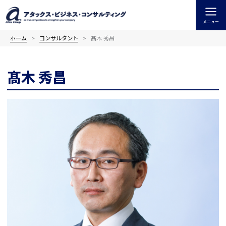
内
容
メニュー
を
ス
ホーム
コンサルタント
髙木 秀昌
キ
ッ
髙木 秀昌
プ