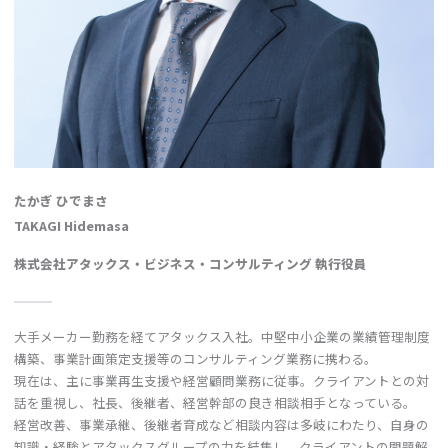
たかぎ ひでまさ
TAKAGI Hidemasa
株式会社アタックス・ビジネス・コンサルティング 執行役員
大手メーカー勤務を経てアタックス入社。中堅中小企業の業績管理制度
構築、事業計画策定支援等のコンサルティング業務に携わる。
現在は、主に事業再生支援や経営顧問業務に従事。クライアントとの対
話を重視し、社長、後継者、経営幹部の良き相談相手となっている。
経営改善、事業承継、後継者育成など相談内容は多岐にわたり、自身の
知識・経験とアタックスグループの力を結集し、クライアントの問題解