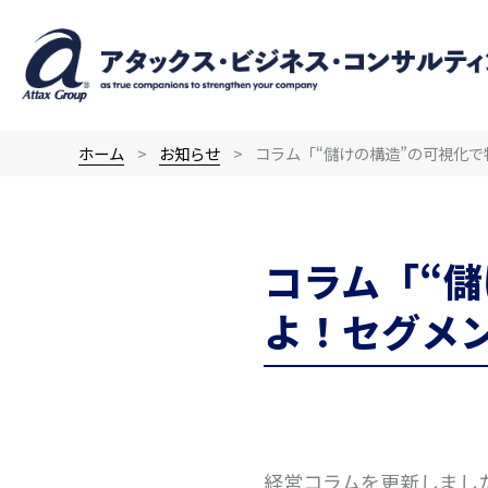
内
容
を
ス
キ
ホーム
お知らせ
コラム「“儲けの構造”の可視化
ッ
プ
コラム「“
よ！セグメ
経営コラムを更新しまし