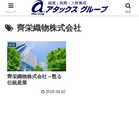
メニュー
検索
齊栄織物株式会社
経営
齊栄織物株式会社～甦る
伝統産業
2018.04.02