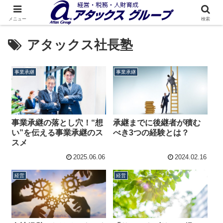
メニュー
検索
アタックス社長塾
事業承継
事業承継
事業承継の落とし穴！“想
承継までに後継者が積む
い”を伝える事業承継のス
べき3つの経験とは？
スメ
2025.06.06
2024.02.16
経営
経営