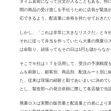
タイム直前になって注文が入ることもある。特
間の商品の受け渡しを手伝うために店長が緊急
応できるよう、配送量に余裕を持たせておきた
しかし、「これは非常に大きなリスクだ」とＮ
それに従って弁当を作っていたら大量の廃棄ロ
は命取り。頑張ってもその日は1円も儲からな
そこでＮ社はＩＴを活用して、受注の予測精度
ムを刷新し、顧客別、商品別、配送ルート別に
た、従来は現場の経験と勘であいまいに決めて
とし、製造部への発注依頼に際して各店舗で当
廃棄ロスは実際の販売量と配送量との差により