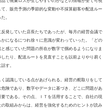
商品で廃棄ロスが生じやすいのかなどの情報が全て可視
して、販売予測の季節的な変動や不採算顧客や配送ルー
った。
に反発していた店長たちであったが、毎月の経営会議で
らかになるにつれ徐々に意識が変わっていった。「どの
然と感じていた問題の所在が数字で掴めるようになりま
渉したり、配送ルートを見直すことも以前よりやり易く
に話す。
しく認識している点があげられる。経営の舵取りをして
は危険であり、数字やデータに基づき、どこに問題があ
重要である。その点、ＩＴを活用することで、自社の現
社の取組みからは、経営を強化するためのヒントが読み