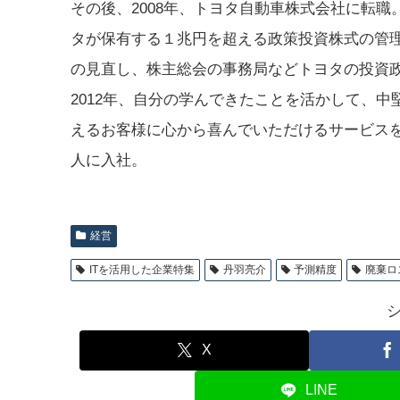
その後、2008年、トヨタ自動車株式会社に転
タが保有する１兆円を超える政策投資株式の管理
の見直し、株主総会の事務局などトヨタの投資
2012年、自分の学んできたことを活かして、
えるお客様に心から喜んでいただけるサービス
人に入社。
経営
ITを活用した企業特集
丹羽亮介
予測精度
廃棄ロ
X
LINE