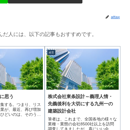
attax
んだ人には、以下の記事もおすすめです。
経営
に思う
株式会社東条設計～義理人情・
先義後利を大切にする九州一の
募集する。つまり、リス
企業が、最近、再び増加
建築設計会社
りひどいのは、そのう…
筆者は、これまで、全国各地の様々な
業種・業態の会社8500社以上を訪問
調査してきましたが、真にいい会…続